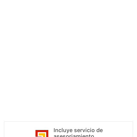
Garantía de devolución 100%
Si no podemos tramitar tu ficha reducid
.
dinero
★
ORDINARIO
40.00
€
< 3H
30 MIN
Pedir Mi Ficha
Entrega via Correo
Pago 100% seguro · SSL
Incluye servicio de
asesoriamiento