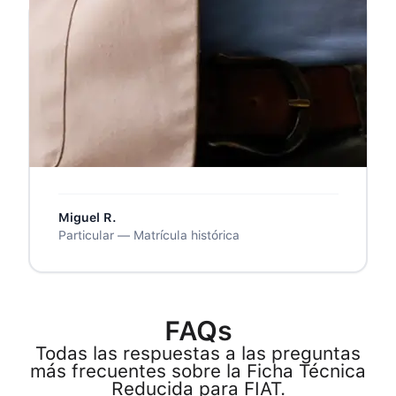
❝
Pedí el servicio ordinario y tardó unas 5
horas, esperaba algo menos. Pero la
ficha llegó perfecta, firmada y lista para
la ITV. Para la próxima pediré el express.
❞
Miguel R.
Particular — Matrícula histórica
FAQs
Todas las respuestas a las preguntas
más frecuentes sobre la Ficha Técnica
Reducida para FIAT.