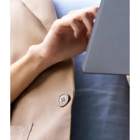
Particular — Importación de vehículo
❝
Llevamos 6 meses usando Ficha
Express para nuestro taller. Hacemos
unas 15 fichas al mes y el servicio es
impecable. Los precios son los mejores
del mercado y el soporte por WhatsApp
❞
es inmediato.
Ana L.
Taller Mecánico — Madrid