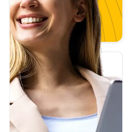
❝
Importé un Audi desde Alemania y
necesitaba la ficha reducida para
matricularlo. La pedí un martes a las 10h
y a las 10:47 ya la tenía en mi correo.
Ahorré semanas comparado con la
❞
gestoría.
Carlos F.