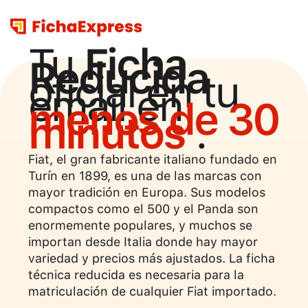
Tu
Ficha
Reducida
oficial en tu
email en
menos de 30
minutos
.
Fiat, el gran fabricante italiano fundado en
Turín en 1899, es una de las marcas con
mayor tradición en Europa. Sus modelos
compactos como el 500 y el Panda son
enormemente populares, y muchos se
importan desde Italia donde hay mayor
variedad y precios más ajustados. La ficha
técnica reducida es necesaria para la
matriculación de cualquier Fiat importado.