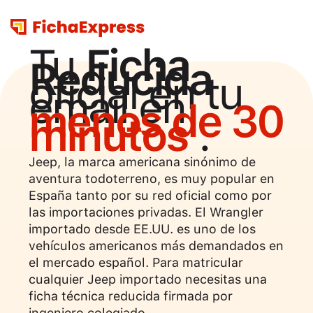
Tu
Ficha
Reducida
oficial en tu
email en
menos de 30
minutos
.
Jeep, la marca americana sinónimo de
aventura todoterreno, es muy popular en
España tanto por su red oficial como por
las importaciones privadas. El Wrangler
importado desde EE.UU. es uno de los
vehículos americanos más demandados en
el mercado español. Para matricular
cualquier Jeep importado necesitas una
ficha técnica reducida firmada por
ingeniero colegiado.