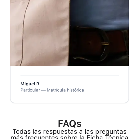
❝
Pedí el servicio ordinario y tardó unas 5
horas, esperaba algo menos. Pero la
ficha llegó perfecta, firmada y lista para
la ITV. Para la próxima pediré el express.
❞
Miguel R.
Particular — Matrícula histórica
FAQs
Todas las respuestas a las preguntas
más frecuentes sobre la Ficha Técnica