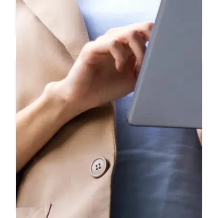
Carlos F.
Particular — Importación de vehículo
❝
Llevamos 6 meses usando Ficha
Express para nuestro taller. Hacemos
unas 15 fichas al mes y el servicio es
impecable. Los precios son los mejores
del mercado y el soporte por WhatsApp
❞
es inmediato.
Ana L.
Taller Mecánico — Madrid