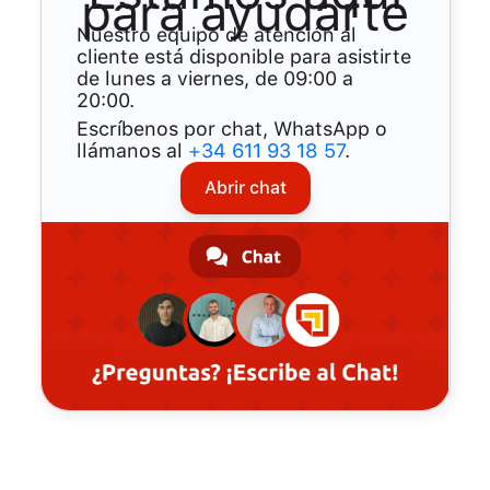
para ayudarte
Nuestro equipo de atención al
cliente está disponible para asistirte
de lunes a viernes, de 09:00 a
20:00.
Escríbenos por chat, WhatsApp o
llámanos al
+34 611 93 18 57
.
Abrir chat