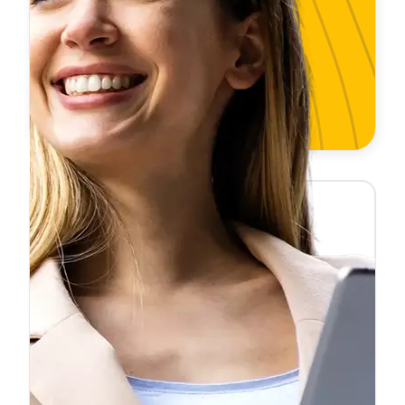
❝
Importé un Audi desde Alemania y
necesitaba la ficha reducida para
matricularlo. La pedí un martes a las 10h
y a las 10:47 ya la tenía en mi correo.
Ahorré semanas comparado con la
❞
gestoría.