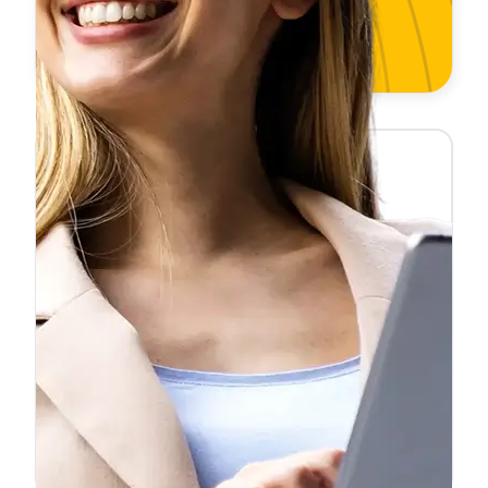
❝
Importé un Audi desde Alemania y
necesitaba la ficha reducida para
matricularlo. La pedí un martes a las 10h
y a las 10:47 ya la tenía en mi correo.
Ahorré semanas comparado con la
❞
gestoría.
Carlos F.
Particular — Importación de vehículo