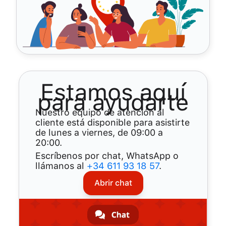
Estamos aquí
para ayudarte
Nuestro equipo de atención al
cliente está disponible para asistirte
de lunes a viernes, de 09:00 a
20:00.
Escríbenos por chat, WhatsApp o
llámanos al
+34 611 93 18 57
.
Abrir chat