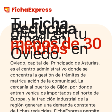
Tu
Ficha
Reducida
oficial en tu
email en
menos de 30
minutos
en
Oviedo
.
Oviedo, capital del Principado de Asturias,
es el centro administrativo donde se
concentra la gestión de trámites de
matriculación de la comunidad. La
cercanía al puerto de Gijón, por donde
entran vehículos importados del norte de
Europa, y la tradición industrial de la
región generan una demanda constante
de fichas reducidas. FichaExpress permite