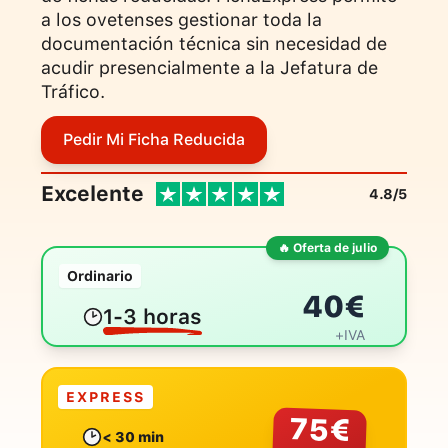
a los ovetenses gestionar toda la
documentación técnica sin necesidad de
acudir presencialmente a la Jefatura de
Tráfico.
Pedir Mi Ficha Reducida
Excelente
4.8/5
🔥 Oferta de julio
Ordinario
40
€
1-3 horas
+IVA
EXPRESS
75
€
< 30 min