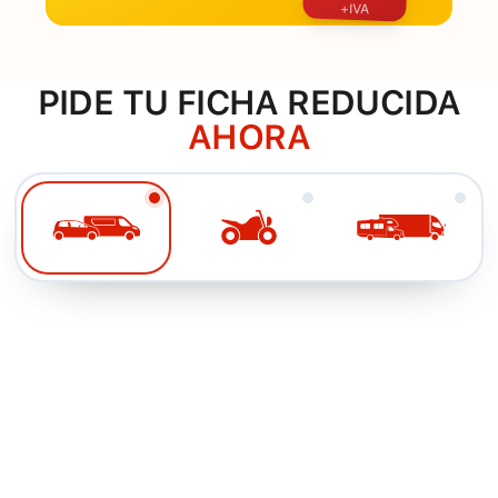
+IVA
PIDE TU FICHA REDUCIDA
AHORA
< 3 HORAS
Ficha Reducida par
Ficha de ejemplo