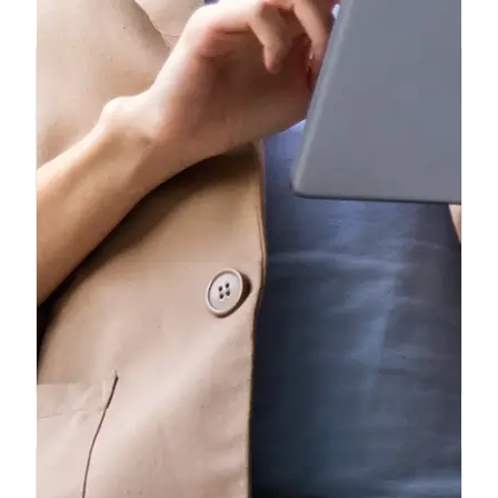
❝
Llevamos 6 meses usando Ficha
Express para nuestro taller. Hacemos
unas 15 fichas al mes y el servicio es
impecable. Los precios son los mejores
del mercado y el soporte por WhatsApp
❞
es inmediato.
Ana L.
Taller Mecánico — Madrid