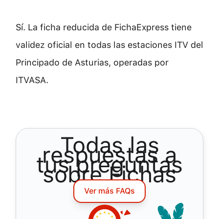
Sí. La ficha reducida de FichaExpress tiene
validez oficial en todas las estaciones ITV del
Principado de Asturias, operadas por
ITVASA.
Todas las
respuestas a
tus preguntas
sobre Fichas
Ver más FAQs