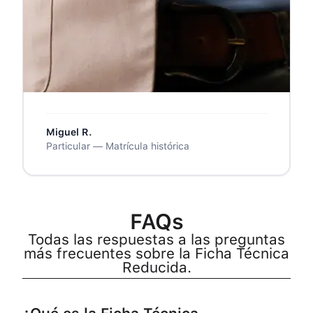
❝
Pedí el servicio ordinario y tardó unas 5
horas, esperaba algo menos. Pero la
ficha llegó perfecta, firmada y lista para
la ITV. Para la próxima pediré el express.
❞
Miguel R.
Particular — Matrícula histórica
FAQs
Todas las respuestas a las preguntas
más frecuentes sobre la Ficha Técnica
Reducida.