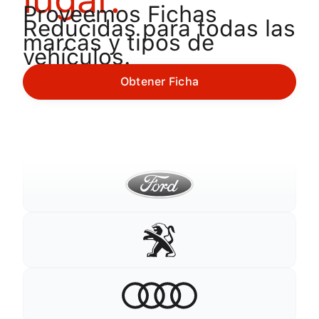
Proveemos Fichas
Reducidas para todas las
marcas y tipos de
vehículos.
Obtener Ficha