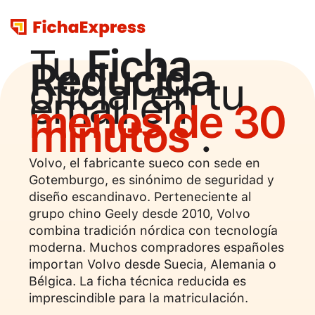
Tu
Ficha
Reducida
oficial en tu
email en
menos de 30
minutos
.
Volvo, el fabricante sueco con sede en
Gotemburgo, es sinónimo de seguridad y
diseño escandinavo. Perteneciente al
grupo chino Geely desde 2010, Volvo
combina tradición nórdica con tecnología
moderna. Muchos compradores españoles
importan Volvo desde Suecia, Alemania o
Bélgica. La ficha técnica reducida es
imprescindible para la matriculación.