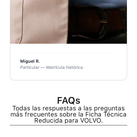
❝
Pedí el servicio ordinario y tardó unas 5
horas, esperaba algo menos. Pero la
ficha llegó perfecta, firmada y lista para
la ITV. Para la próxima pediré el express.
❞
Miguel R.
Particular — Matrícula histórica
FAQs
Todas las respuestas a las preguntas
más frecuentes sobre la Ficha Técnica
Reducida para VOLVO.