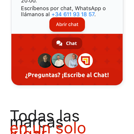
20:00.
Escríbenos por chat, WhatsApp o
llámanos al
+34 611 93 18 57
.
Abrir chat
todas las
marcas
en un solo
lugar
.