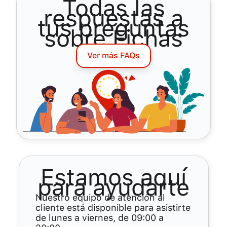
Todas las
respuestas a
tus preguntas
sobre Fichas
Ver más FAQs
Estamos aquí
para ayudarte
Nuestro equipo de atención al
cliente está disponible para asistirte
de lunes a viernes, de 09:00 a