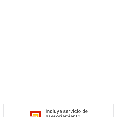
Garantía de devolución 100%
Si no podemos tramitar tu ficha reducid
.
dinero
★
ORDINARIO
40.00
€
< 3H
30 MIN
Pedir Mi Ficha
Entrega via Correo
Pago 100% seguro · SSL
Incluye servicio de
asesoriamiento