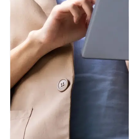
❝
Llevamos 6 meses usando Ficha
Express para nuestro taller. Hacemos
unas 15 fichas al mes y el servicio es
impecable. Los precios son los mejores
del mercado y el soporte por WhatsApp
❞
es inmediato.
Ana L.
Taller Mecánico — Madrid