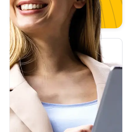
❝
Importé un Audi desde Alemania y
necesitaba la ficha reducida para
matricularlo. La pedí un martes a las 10h
y a las 10:47 ya la tenía en mi correo.
Ahorré semanas comparado con la
❞
gestoría.
Carlos F.
Particular — Importación de vehículo